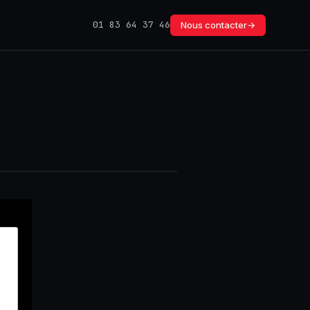
01 83 64 37 46
Nous contacter
→